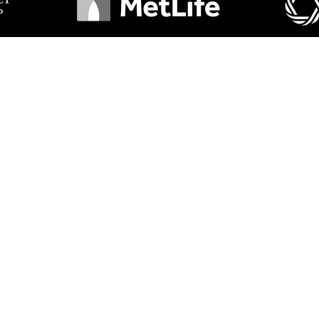
días a la semana!
 gratis de póliza de automóvil, utilizando nuestro website. Como cli
nda para Todos Los Propietarios!
da lo protegen de una pérdida financiera causada por tormentas, fu
proteger a su familia y sus pertenencias es esencial tener la canti
a.
. Tenemos relaciones con docenas de compañías de seguro, lo cual
le encontraremos la cobertura adecuada con la mejor compañía, al me
ías a la semana. Utilice nuestros formularios localizados a la izquie
r la cobertura adecuada con el toque personal que usted se merec