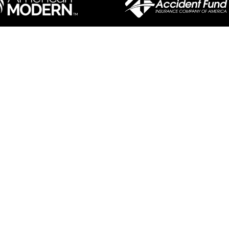
ente, tendrá a su alcance una
ego, robo y otros eventos
dad adecuada de cobertura.
 nos permite conseguirle el mejor
jor precio. Haga cambios a su póliza
rda, para servicio inmediato en su
e.