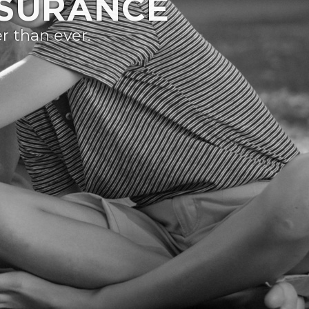
NSURANCE
r than ever.