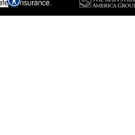
¡Estamos aquí para servirle veinticuatro horas al día, siente 
Envíenos su aplicación rápidamente y fácilmente para una cotización
variedad de formularios de su agente local.
Solicite una cotización haciendo clic aquí.
¡Pólizas de Seguro de Vivie
Las pólizas de seguro de vivien
mencionados en su póliza. Para 
Aplique para Seguro de Viviend
Ayuda Personal 24/7
Somos una agencia independiente con el cliente siempre en mente
servicio al mejor precio. No importa que historial tenga, nosotros 
directamente desde nuestro website veinticuatro horas al día, siete d
hogar o su oficina. Como agente independiente, le podemos ofrece