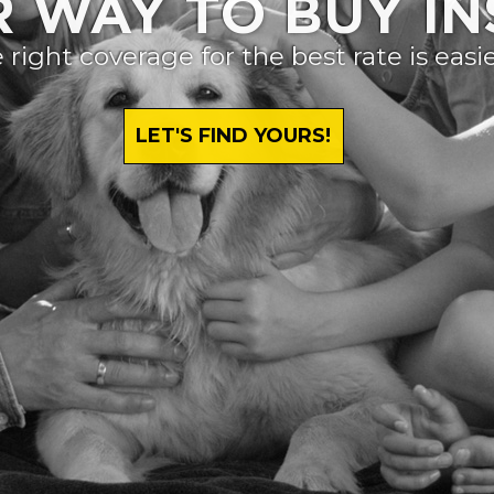
R WAY TO BUY I
 right coverage for the best rate is easie
LET'S FIND YOURS!